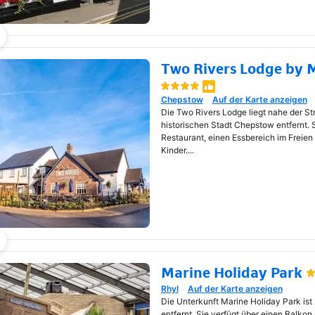
Two Rivers Lodge by M
Wird in neuem Fenster geöf
Chepstow
Auf der Karte anzeigen
Die Two Rivers Lodge liegt nahe der St
historischen Stadt Chepstow entfernt. S
Restaurant, einen Essbereich im Freien 
Kinder....
Marine Holiday Park
Rhyl
Auf der Karte anzeigen
Wird in neuem Fenster geöf
Die Unterkunft Marine Holiday Park is
entfernt. Sie verfügt über einen Balkon