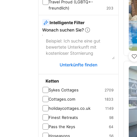
Travel Proud (LGBTQ+-
freundlich)
203
Intelligente Filter
Wonach suchen Sie?
Unterkünfte finden
Ketten
Sykes Cottages
2709
Cottages.com
1833
holidaycottages.co.uk
1149
Finest Retreats
98
Pass the Keys
64
Hoseasons
56