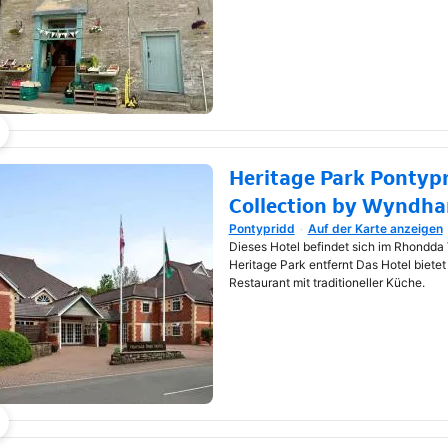
Heritage Park Pontyp
Collection by Wyndh
Pontypridd
Auf der Karte anzeigen
Wird in neuem Fenster geöf
Dieses Hotel befindet sich im Rhondd
Heritage Park entfernt Das Hotel bietet
Restaurant mit traditioneller Küche.