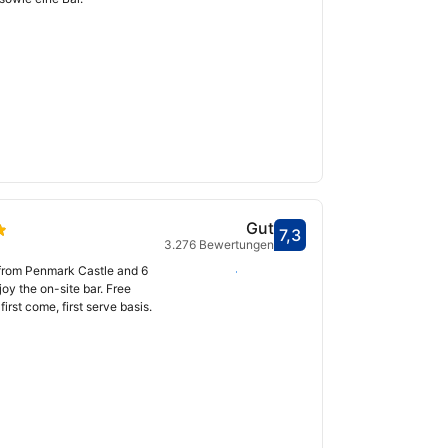
Gut
7,3
Bewertet mit 7,3
3.276 Bewertungen
fnet
 from Penmark Castle and 6
Daten auswählen
y the on-site bar. Free
first come, first serve basis.