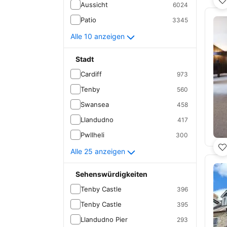
Aussicht
6024
Patio
3345
Alle 10 anzeigen
Stadt
Cardiff
973
Tenby
560
Swansea
458
Llandudno
417
Pwllheli
300
Alle 25 anzeigen
Sehenswürdigkeiten
Tenby Castle
396
Tenby Castle
395
Llandudno Pier
293