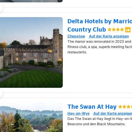
Delta Hotels by Marrio
Country Club
Chepstow
Auf der Karte anzeigen
Wird in neuem Fenster geöf
The manor was renovated in 2023 and h
fitness club, a spa, superb meeting facil
restaurants.
The Swan At Hay
Hay-on-Wye
Auf der Karte anzeige
Wird in neuem Fenster geöf
Das The Swan at Hay liegt in Hay-on-
Beacons und den Black Mountains.