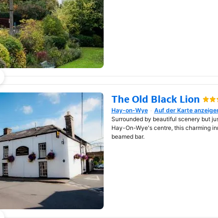
The Old Black Lion
Hay-on-Wye
Auf der Karte anzeige
Wird in neuem Fenster geöf
Surrounded by beautiful scenery but ju
Hay-On-Wye's centre, this charming in
beamed bar.