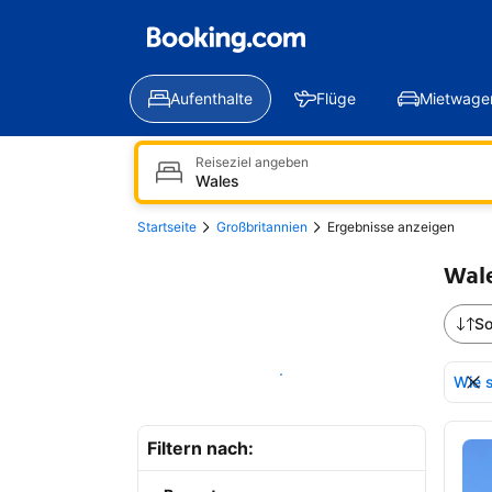
Aufenthalte
Flüge
Mietwage
Reiseziel angeben
Startseite
Großbritannien
Ergebnisse anzeigen
Wale
So
Auf der Karte anzeigen
Wie s
Erg
Filtern nach: