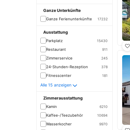
Ganze Unterkünfte
Ganze Ferienunterkünfte
17232
Ausstattung
Parkplatz
15430
Restaurant
911
Zimmerservice
245
24-Stunden-Rezeption
378
Fitnesscenter
181
Alle 15 anzeigen
Zimmerausstattung
Kamin
6210
Kaffee-/Teezubehör
10694
Wasserkocher
9970