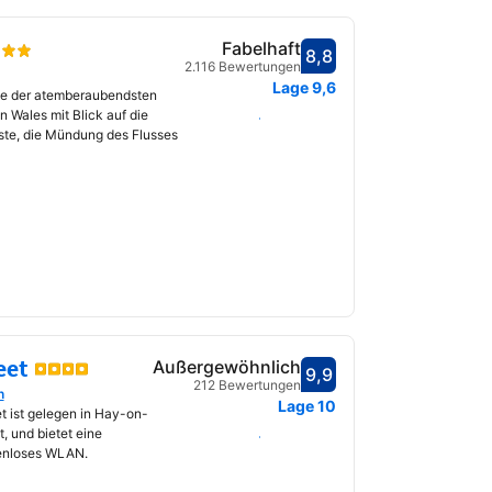
Fabelhaft
8,8
Bewertet mit 8,8
2.116 Bewertungen
fnet
Lage
9,6
ine der atemberaubendsten
 Wales mit Blick auf die
Daten auswählen
ste, die Mündung des Flusses
eet
Außergewöhnlich
9,9
Bewertet mit 9,9
212 Bewertungen
n
fnet
Lage
10
t ist gelegen in Hay-on-
, und bietet eine
Daten auswählen
tenloses WLAN.