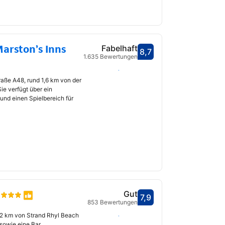
arston’s Inns
Fabelhaft
8,7
Bewertet mit 8,7
1.635 Bewertungen
fnet
Daten auswählen
raße A48, rund 1,6 km von der
ie verfügt über ein
und einen Spielbereich für
Gut
7,9
Bewertet mit 7,9
853 Bewertungen
fnet
t 2 km von Strand Rhyl Beach
Daten auswählen
 sowie eine Bar.