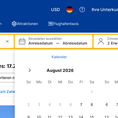
USD
Ihre Unterkun
n
Attraktionen
Flughafentaxis
Reisedaten auswählen
Zimmer
Anreisedatum
—
Abreisedatum
2 Erw
Kalender
s: 17.232 Unterkünfte gefunden
August 2026
rtieren nach:
Unsere Top-Tipps
So
Mo
Di
Mi
Do
Fr
Sa
So
M
ich Zahlungen auf das Ranking der Unterkünfte auswirken
1
ebnisse durchsehen für Wales
2
3
4
5
6
7
8
6
Royal Victoria Hotel 
Llanberis
Auf der Karte anzeigen
Wird in neuem Fenster geöf
9
10
11
12
13
14
15
13
1