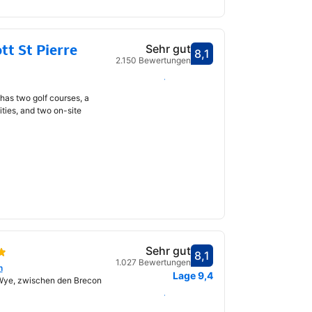
tt St Pierre
Sehr gut
8,1
Bewertet mit 8,1
2.150 Bewertungen
Daten auswählen
fnet
as two golf courses, a
ities, and two on-site
Sehr gut
8,1
Bewertet mit 8,1
1.027 Bewertungen
n
fnet
Lage
9,4
Wye, zwischen den Brecon
Daten auswählen