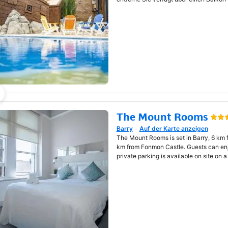
The Mount Rooms
Barry
Auf der Karte anzeigen
Wird in neuem Fenster geöf
The Mount Rooms is set in Barry, 6 km
km from Fonmon Castle. Guests can enjo
private parking is available on site on a 