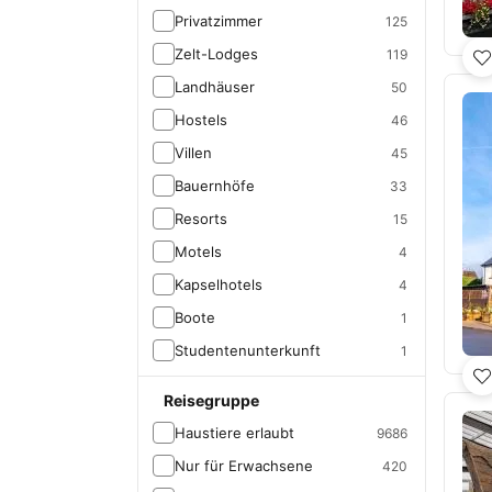
Privatzimmer
125
Zelt-Lodges
119
Landhäuser
50
Hostels
46
Villen
45
Bauernhöfe
33
Resorts
15
Motels
4
Kapselhotels
4
Boote
1
Studentenunterkunft
1
Reisegruppe
Haustiere erlaubt
9686
Nur für Erwachsene
420