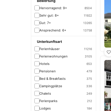
Bewertung
Hervorragend: 9+
8504
Sehr gut: 8+
11922
Gut: 7+
13265
Ansprechend: 6+
13758
Unterkunftsart
Ferienhäuser
11216
Ferienwohnungen
3105
Hotels
653
Pensionen
479
Bed & Breakfasts
375
Campingplätze
336
Chalets
249
Ferienparks
212
Lodges
184