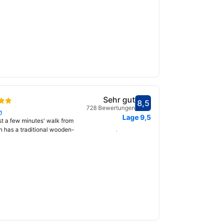
Sehr gut
8,5
Bewertet mit 8,5
728 Bewertungen
n
fnet
Lage
9,5
st a few minutes' walk from
n has a traditional wooden-
Daten auswählen