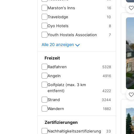
Marston's Inns
16
Travelodge
10
Oyo Hotels
8
Youth Hostels Association
7
Alle 20 anzeigen
Freizeit
Radfahren
5328
Angeln
4916
Golfplatz (max. 3 km
entfernt)
4222
Strand
3244
Wandern
1882
Zertifizierungen
Nachhaltigkeitszertifizierung
33