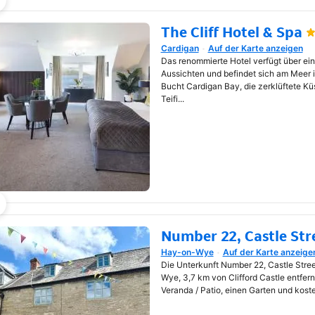
The Cliff Hotel & Spa
Cardigan
Auf der Karte anzeigen
Wird in neuem Fenster geöf
Das renommierte Hotel verfügt über e
Aussichten und befindet sich am Meer in
Bucht Cardigan Bay, die zerklüftete Kü
Teifi...
Number 22, Castle Str
Hay-on-Wye
Auf der Karte anzeige
Wird in neuem Fenster geöf
Die Unterkunft Number 22, Castle Stree
Wye, 3,7 km von Clifford Castle entfernt
Veranda / Patio, einen Garten und kos