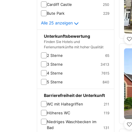
Cardiff Castle
250
Bute Park
229
Alle 25 anzeigen
Unterkunftsbewertung
Finden Sie Hotels und
Ferienunterkünfte mit hoher Qualität
2 Sterne
65
3 Sterne
3413
4 Sterne
7615
5 Sterne
840
Barrierefreiheit der Unterkunft
WC mit Haltegriffen
211
Höheres WC
119
Niedriges Waschbecken im
Bad
131