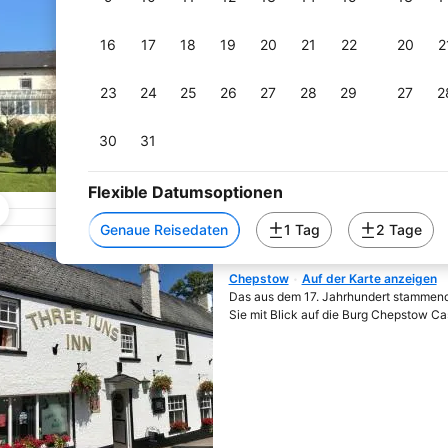
At the foot of Mount Snowdon, The Roya
between the lakes Llyn Padarn and Lly
baths, showers, tea and coffee faciliti
16
17
18
19
20
21
22
20
2
23
24
25
26
27
28
29
27
2
30
31
Flexible Datumsoptionen
Genaue Reisedaten
1 Tag
2 Tage
The Three Tuns
Chepstow
Auf der Karte anzeigen
Wird in neuem Fenster geöf
Das aus dem 17. Jahrhundert stammen
Sie mit Blick auf die Burg Chepstow Cas