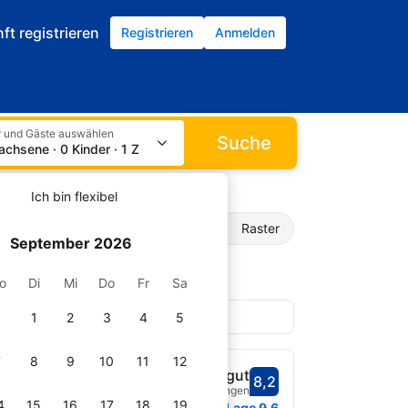
ft registrieren
Registrieren
Anmelden
 und Gäste auswählen
Suche
achsene · 0 Kinder · 1 Zimmer
Ich bin flexibel
Liste
Raster
September 2026
o
Di
Mi
Do
Fr
Sa
1
2
3
4
5
7
8
9
10
11
12
Snowdonia
Sehr gut
8,2
Bewertet mit 8,2
3.835 Bewertungen
fnet
4
15
16
17
18
19
Lage
9,6