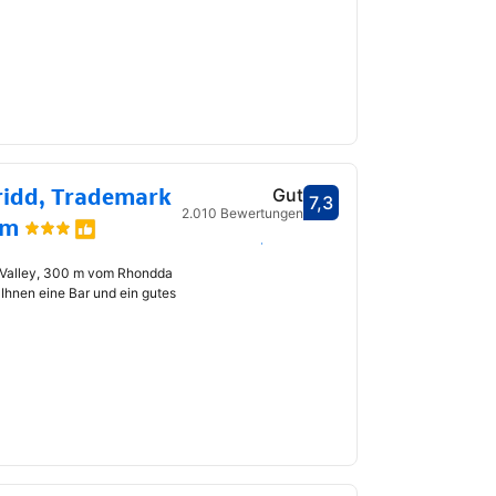
ridd, Trademark
Gut
7,3
Bewertet mit 7,3
2.010 Bewertungen
am
Daten auswählen
fnet
a Valley, 300 m vom Rhondda
 Ihnen eine Bar und ein gutes