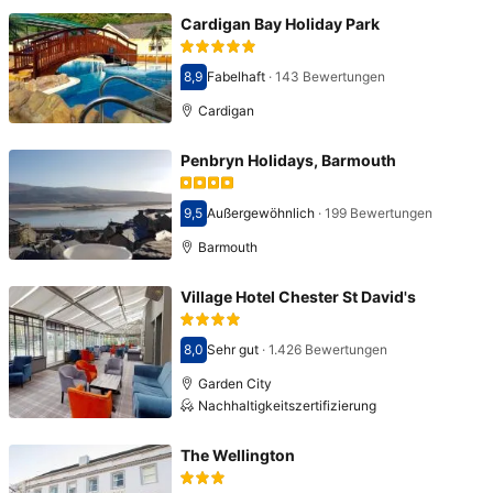
Cardigan Bay Holiday Park
8,9
Fabelhaft
·
143 Bewertungen
Bewertet mit 8,9
Cardigan
Penbryn Holidays, Barmouth
9,5
Außergewöhnlich
·
199 Bewertungen
Bewertet mit 9,5
Barmouth
Village Hotel Chester St David's
8,0
Sehr gut
·
1.426 Bewertungen
Bewertet mit 8,0
Garden City
Nachhaltigkeitszertifizierung
The Wellington