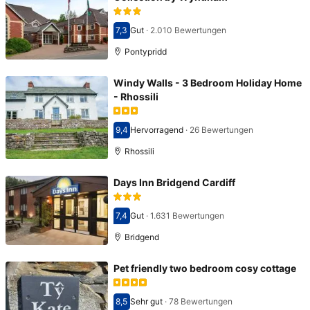
7,3
Gut
·
2.010 Bewertungen
Bewertet mit 7,3
Pontypridd
Windy Walls - 3 Bedroom Holiday Home
- Rhossili
9,4
Hervorragend
·
26 Bewertungen
Bewertet mit 9,4
Rhossili
Days Inn Bridgend Cardiff
7,4
Gut
·
1.631 Bewertungen
Bewertet mit 7,4
Bridgend
Pet friendly two bedroom cosy cottage
8,5
Sehr gut
·
78 Bewertungen
Bewertet mit 8,5