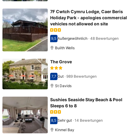
7F Cwtch Cymru Lodge, Caer Beris
Holiday Park - apologies commercial
vehicles not allowed on site
9,5
Außergewöhnlich
·
48 Bewertungen
Bewertet mit 9,5
Builth Wells
The Grove
7,7
Gut
·
989 Bewertungen
Bewertet mit 7,7
St Davids
Sushies Seaside Stay Beach & Pool
Sleeps 6 to 8
8,5
Sehr gut
·
14 Bewertungen
Bewertet mit 8,5
Kinmel Bay