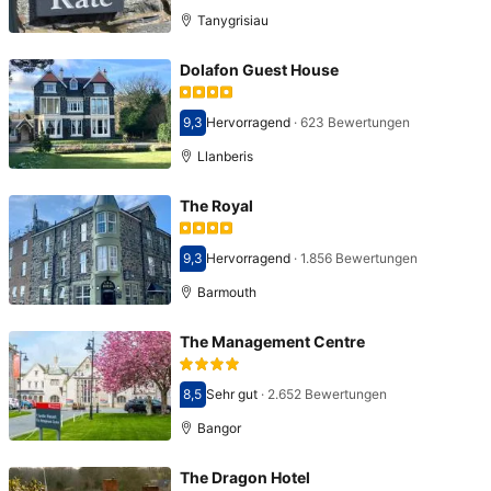
Tanygrisiau
Dolafon Guest House
9,3
Hervorragend
·
623 Bewertungen
Bewertet mit 9,3
Llanberis
The Royal
9,3
Hervorragend
·
1.856 Bewertungen
Bewertet mit 9,3
Barmouth
The Management Centre
8,5
Sehr gut
·
2.652 Bewertungen
Bewertet mit 8,5
Bangor
The Dragon Hotel