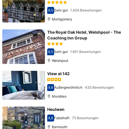
8,5
Sehr gut
·
1.406 Bewertungen
Bewertet mit 8,5
Montgomery
The Royal Oak Hotel, Welshpool - The
Coaching Inn Group
8,5
Sehr gut
·
1.651 Bewertungen
Bewertet mit 8,5
Welshpool
View at 142
9,8
Außergewöhnlich
·
435 Bewertungen
Bewertet mit 9,8
Mumbles
Heulwen
8,8
Fabelhaft
·
75 Bewertungen
Bewertet mit 8,8
Barmouth