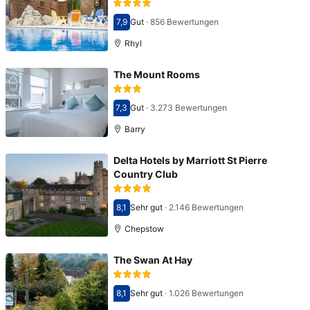
7,9
Gut
·
856 Bewertungen
Bewertet mit 7,9
Rhyl
The Mount Rooms
7,3
Gut
·
3.273 Bewertungen
Bewertet mit 7,3
Barry
Delta Hotels by Marriott St Pierre
Country Club
8,1
Sehr gut
·
2.146 Bewertungen
Bewertet mit 8,1
Chepstow
The Swan At Hay
8,1
Sehr gut
·
1.026 Bewertungen
Bewertet mit 8,1