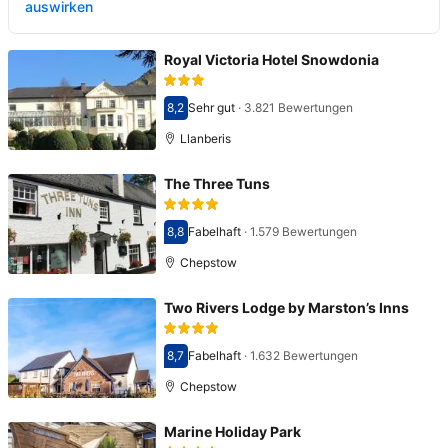
auswirken
Royal Victoria Hotel Snowdonia
8,2
Sehr gut
·
3.821 Bewertungen
Bewertet mit 8,2
Llanberis
The Three Tuns
8,8
Fabelhaft
·
1.579 Bewertungen
Bewertet mit 8,8
Chepstow
Two Rivers Lodge by Marston’s Inns
8,7
Fabelhaft
·
1.632 Bewertungen
Bewertet mit 8,7
Chepstow
Marine Holiday Park