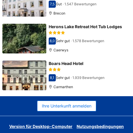
7,5
Gut
·
1.547 Bewertungen
Bewertet mit 7,5
Brecon
Herons Lake Retreat Hot Tub Lodges
8,0
Sehr gut
·
1.578 Bewertungen
Bewertet mit 8,0
Caerwys
Boars Head Hotel
8,1
Sehr gut
·
1.939 Bewertungen
Bewertet mit 8,1
Carmarthen
Ihre Unterkunft anmelden
Version für Desktop-Computer
Nutzungsbedingungen