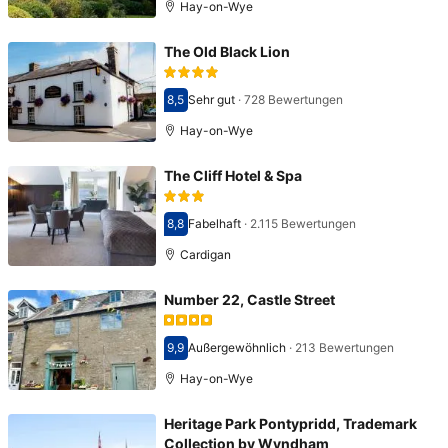
Hay-on-Wye
The Old Black Lion
8,5
Sehr gut
·
728 Bewertungen
Bewertet mit 8,5
Hay-on-Wye
The Cliff Hotel & Spa
8,8
Fabelhaft
·
2.115 Bewertungen
Bewertet mit 8,8
Cardigan
Number 22, Castle Street
9,9
Außergewöhnlich
·
213 Bewertungen
Bewertet mit 9,9
Hay-on-Wye
Heritage Park Pontypridd, Trademark
Collection by Wyndham