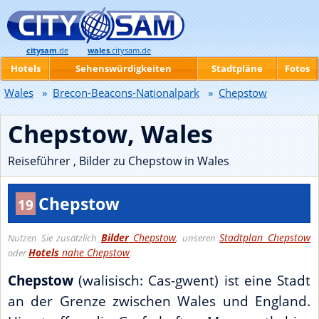
citysam
.de
wales
.citysam.de
Hotels
Sehenswürdigkeiten
Stadtpläne
Fotos
Wales
»
Brecon-Beacons-Nationalpark
»
Chepstow
Chepstow, Wales
Reiseführer , Bilder zu Chepstow in Wales
Chepstow
19
Bilder
Chepstow
Stadtplan Chepstow
Nutzen Sie zusätzlich
, unseren
Hotels
nahe Chepstow
oder
.
Chepstow
(walisisch: Cas-gwent) ist eine Stadt
an der Grenze zwischen Wales und England.