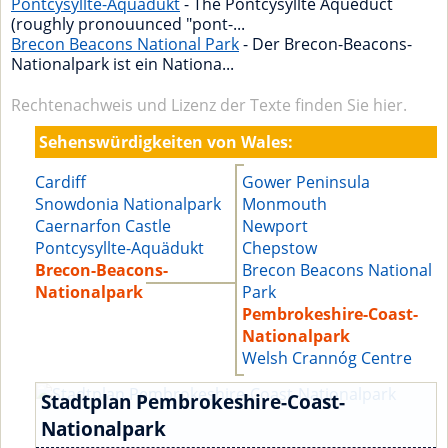
Pontcysyllte-Aquädukt
- The Pontcysyllte Aqueduct
(roughly pronouunced "pont-...
Brecon Beacons National Park
- Der Brecon-Beacons-
Nationalpark ist ein Nationa...
Rechtenachweis und Lizenz der Texte finden Sie hier.
Sehenswürdigkeiten von Wales:
Cardiff
Gower Peninsula
Snowdonia Nationalpark
Monmouth
Caernarfon Castle
Newport
Pontcysyllte-Aquädukt
Chepstow
Brecon-Beacons-
Brecon Beacons National
Nationalpark
Park
Pembrokeshire-Coast-
Nationalpark
Welsh Crannóg Centre
Stadtplan Pembrokeshire-Coast-
Nationalpark