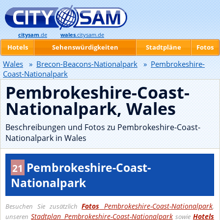
citysam
.de
wales
.citysam.de
Hotels
Sehenswürdigkeiten
Stadtpläne
Fotos
Wales
»
Brecon-Beacons-Nationalpark
»
Pembrokeshire-
Coast-Nationalpark
Pembrokeshire-Coast-
Nationalpark, Wales
Beschreibungen und Fotos zu Pembrokeshire-Coast-
Nationalpark in Wales
Pembrokeshire-Coast-
21
Nationalpark
Fotos
Pembrokeshire-Coast-Nationalpark
Besuchen Sie zusätzlich
,
Stadtplan Pembrokeshire-Coast-Nationalpark
Hotels
unseren
sowie