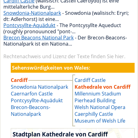
Cardiff Castle
(walisisch: Castell Caerdydd) ist eine
mittelalterliche Burg...
Snowdonia-Nationalpark
- Snowdonia (walisisch: Eryri;
dt: Adlerhorst) ist eine...
Pontcysyllte-Aquädukt
- The Pontcysyllte Aqueduct
(roughly pronouunced "pont-...
Brecon Beacons National Park
- Der Brecon-Beacons-
Nationalpark ist ein Nationa...
Rechtenachweis und Lizenz der Texte finden Sie hier.
Sehenswürdigkeiten von Wales:
Cardiff
Cardiff Castle
Snowdonia Nationalpark
Kathedrale von Cardiff
Caernarfon Castle
Millennium Stadium
Pontcysyllte-Aquädukt
Pierhead Building
Brecon-Beacons-
Welsh National Opera
Nationalpark
Caerphilly Castle
Museum of Welsh Life
Stadtplan Kathedrale von Cardiff