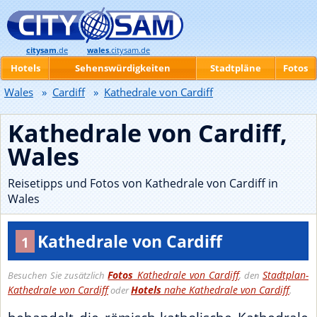
citysam
.de
wales
.citysam.de
Hotels
Sehenswürdigkeiten
Stadtpläne
Fotos
Wales
»
Cardiff
»
Kathedrale von Cardiff
Kathedrale von Cardiff,
Wales
Reisetipps und Fotos von Kathedrale von Cardiff in
Wales
Kathedrale von Cardiff
1
Fotos
Kathedrale von Cardiff
Stadtplan-
Besuchen Sie zusätzlich
, den
Kathedrale von Cardiff
Hotels
nahe Kathedrale von Cardiff
oder
.