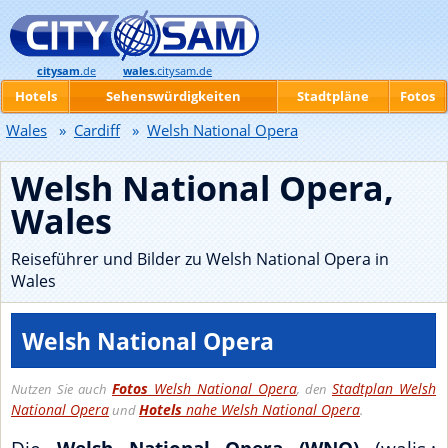
citysam
.de
wales
.citysam.de
Hotels
Sehenswürdigkeiten
Stadtpläne
Fotos
Wales
»
Cardiff
»
Welsh National Opera
Welsh National Opera,
Wales
Reiseführer und Bilder zu Welsh National Opera in
Wales
Welsh National Opera
Fotos
Welsh National Opera
Stadtplan Welsh
Nutzen Sie auch
, den
National Opera
Hotels
nahe Welsh National Opera
und
.