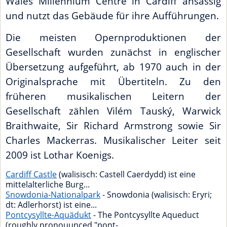
Wales Millennium Centre in Cardiff ansässig
und nutzt das Gebäude für ihre Aufführungen.
Die meisten Opernproduktionen der
Gesellschaft wurden zunächst in englischer
Übersetzung aufgeführt, ab 1970 auch in der
Originalsprache mit Übertiteln. Zu den
früheren musikalischen Leitern der
Gesellschaft zählen Vilém Tauský, Warwick
Braithwaite, Sir Richard Armstrong sowie Sir
Charles Mackerras. Musikalischer Leiter seit
2009 ist Lothar Koenigs.
Cardiff Castle
(walisisch: Castell Caerdydd) ist eine
mittelalterliche Burg...
Snowdonia-Nationalpark
- Snowdonia (walisisch: Eryri;
dt: Adlerhorst) ist eine...
Pontcysyllte-Aquädukt
- The Pontcysyllte Aqueduct
(roughly pronouunced "pont-...